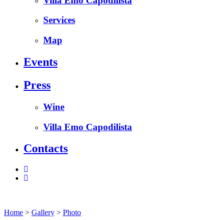
Villa Emo Capodilista
Services
Map
Events
Press
Wine
Villa Emo Capodilista
Contacts
Home
>
Gallery
>
Photo