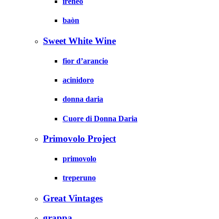
irenèo
baòn
Sweet White Wine
fior d’arancio
acinidoro
donna daria
Cuore di Donna Daria
Primovolo Project
primovolo
treperuno
Great Vintages
grappa